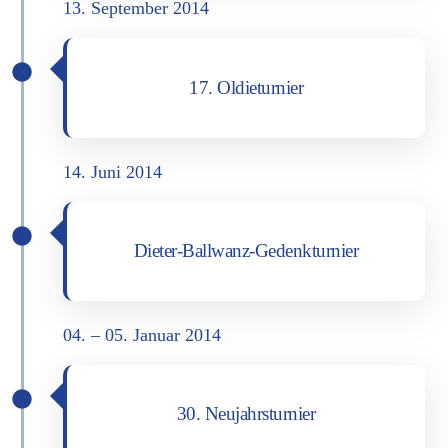
13. Sep­tem­ber 2014
17. Oldie­tur­nier
14. Juni 2014
Die­ter-Ball­wanz-Gedenk­tur­nier
04. – 05. Janu­ar 2014
30. Neu­jahrs­tur­nier