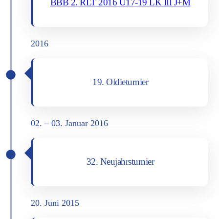
BBB 2. RLT 2016 U17-19 LK III J+M
2016
19. Oldie­tur­nier
02. – 03. Janu­ar 2016
32. Neu­jahrs­tur­nier
20. Juni 2015