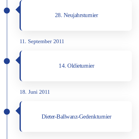
28. Neu­jahrs­tur­nier
11. Sep­tem­ber 2011
14. Oldie­tur­nier
18. Juni 2011
Die­ter-Ball­wanz-Gedenk­tur­nier