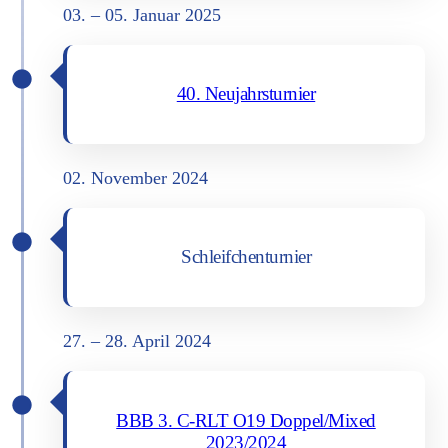
03. – 05. Janu­ar 2025
40. Neu­jahrs­tur­nier
02. Novem­ber 2024
Schleif­chen­tur­nier
27. – 28. April 2024
BBB 3. C‑RLT O19 Doppel/Mixed
2023/2024