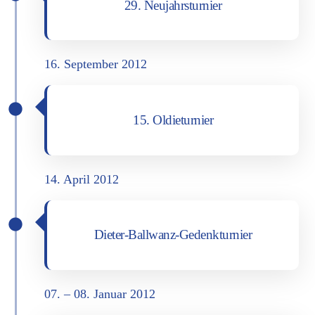
29. Neu­jahrs­tur­nier
16. Sep­tem­ber 2012
15. Oldie­tur­nier
14. April 2012
Die­ter-Ball­wanz-Gedenk­tur­nier
07. – 08. Janu­ar 2012