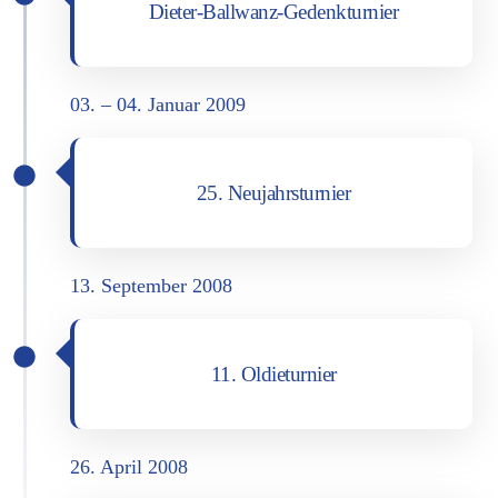
Die­ter-Ball­wanz-Gedenk­tur­nier
03. – 04. Janu­ar 2009
25. Neu­jahrs­tur­nier
13. Sep­tem­ber 2008
11. Oldie­tur­nier
26. April 2008