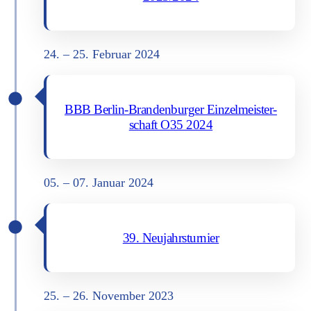
24. – 25. Febru­ar 2024
BBB Ber­lin-Bran­den­bur­ger Ein­zel­meis­ter­
schaft O35 2024
05. – 07. Janu­ar 2024
39. Neu­jahrs­tur­nier
25. – 26. Novem­ber 2023