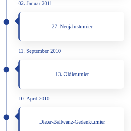
02. Janu­ar 2011
27. Neu­jahrs­tur­nier
11. Sep­tem­ber 2010
13. Oldie­tur­nier
10. April 2010
Die­ter-Ball­wanz-Gedenk­tur­nier