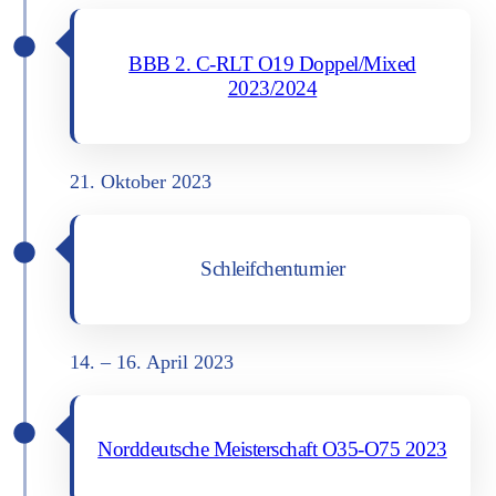
BBB 2. C‑RLT O19 Doppel/Mixed
2023/2024
21. Okto­ber 2023
Schleif­chen­tur­nier
14. – 16. April 2023
Nord­deut­sche Meis­ter­schaft O35-O75 2023