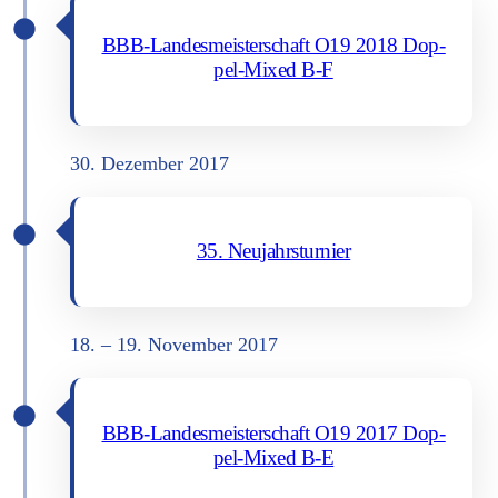
BBB-Lan­des­meis­ter­schaft O19 2018 Dop­
pel-Mixed B‑F
30. Dezem­ber 2017
35. Neu­jahrs­tur­nier
18. – 19. Novem­ber 2017
BBB-Lan­des­meis­ter­schaft O19 2017 Dop­
pel-Mixed B‑E