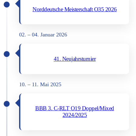
Nord­deut­sche Meis­ter­schaft O35 2026
02. – 04. Janu­ar 2026
41. Neu­jahrs­tur­nier
10. – 11. Mai 2025
BBB 3. C‑RLT O19 Doppel/Mixed
2024/2025