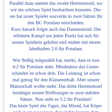
Par­al­lel dazu star­te­te das zwei­te Her­ren­ein­zel, wo
wir ein schö­nes Spiel beob­ach­ten konn­ten. Die­
ses hat unser Spie­ler sou­ve­rän in zwei Sät­zen für
den BC Potsdam ent­schie­den.
Kurz danach folg­te auch das Damen­ein­zel: Der
erbit­ter­te Kampf um jeden Punkt hat sich für
unse­re Spie­le­rin gelohnt und ende­te mit einem
fabel­haf­ten 2:0 für Potsdam.
Wer flei­ßig mit­ge­zählt hat, merkt, dass es nun
4:2 für Potsdam steht. Min­des­tens das Unent­
schie­den ist schon drin. Die Leis­tung ist schon
mal genug für den Klas­sen­er­halt. Aber unse­re
Mann­schaft woll­te mehr. Das drit­te Her­ren­ein­zel
bestä­tig­te unse­re Hoff­nun­gen in zwei sta­bi­len
Sät­zen. Nun steht es 5:2 für Potsdam!
Das letz­te Spiel des Tages, das Mixed, hat Köpe­