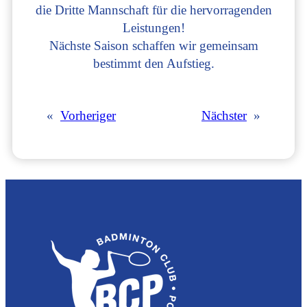
die Drit­te Mann­schaft für die her­vor­ra­gen­den
Leis­tun­gen!
Nächs­te Sai­son schaf­fen wir gemein­sam
bestimmt den Aufstieg.
«
Vorheriger
Nächster
»