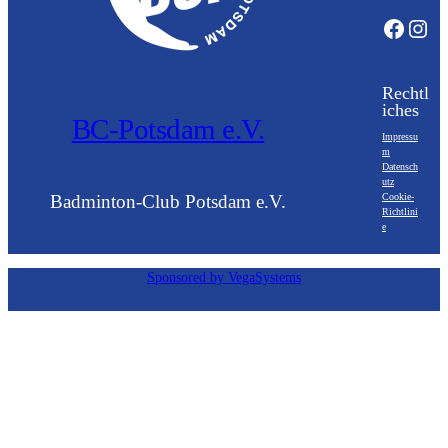
Facebook
Instagram
Rechtl
iches
BC-Potsdam e.V.
Impressu
m
Datensch
utz
Cookie-
Badminton-Club Potsdam e.V.
Richtlini
e
Sponsored by VegaSystems