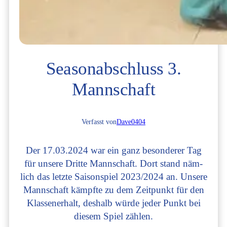
Sea­son­ab­schluss 3.
Mannschaft
Verfasst von
Dave0404
Der 17.03.2024 war ein ganz beson­de­rer Tag
für unse­re Drit­te Mann­schaft. Dort stand näm­
lich das letz­te Sai­son­spiel 2023/2024 an. Unse­re
Mann­schaft kämpf­te zu dem Zeit­punkt für den
Klas­sen­er­halt, des­halb wür­de jeder Punkt bei
die­sem Spiel zählen.