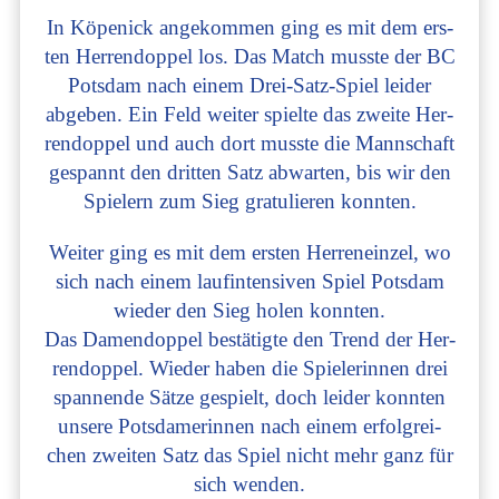
In Köpe­nick ange­kom­men ging es mit dem ers­
ten Her­ren­dop­pel los. Das Match muss­te der BC
Potsdam nach einem Drei-Satz-Spiel lei­der
abge­ben. Ein Feld wei­ter spiel­te das zwei­te Her­
ren­dop­pel und auch dort muss­te die Mann­schaft
gespannt den drit­ten Satz abwar­ten, bis wir den
Spie­lern zum Sieg gra­tu­lie­ren konnten.
Wei­ter ging es mit dem ers­ten Her­ren­ein­zel, wo
sich nach einem lauf­in­ten­si­ven Spiel Potsdam
wie­der den Sieg holen konn­ten.
Das Damen­dop­pel bestä­tig­te den Trend der Her­
ren­dop­pel. Wie­der haben die Spie­le­rin­nen drei
span­nen­de Sät­ze gespielt, doch lei­der konn­ten
unse­re Pots­da­me­rin­nen nach einem erfolg­rei­
chen zwei­ten Satz das Spiel nicht mehr ganz für
sich wen­den.