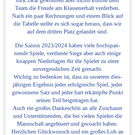
nick zwar gewon­nen aber nichts konn­te dem
Team die Freu­de am Klas­sen­er­halt ver­der­ben.
Nach ein paar Rech­nun­gen und einem Blick auf
die Tabel­le stell­te es sich sogar her­aus, dass wir
auf dem drit­ten Platz gelan­det sind.
Die Sai­son 2023/2024 haben vie­le hoch­span­
nen­de Spie­le, ver­dien­te Sie­ge aber auch eini­ge
knap­pen Nie­der­la­gen für die Spie­ler zu einer
unver­gess­li­chen Zeit gemacht.
Wich­tig zu beden­ken ist, dass zu unse­rem dies­
jäh­ri­gen Ergeb­nis jedes erfolg­rei­che Spiel, jeder
gewon­ne­ne Satz und jeder hart erkämpf­te Punkt
sei­nen Teil bei­getra­gen hat.
Auch ein gro­ßes Dan­ke­schön an alle Zuschau­er
und Unter­stüt­zen­den, die bei vie­len Spie­len die
Mann­schaft ange­feu­ert und gecoacht haben.
Herz­li­chen Glück­wunsch und ein gro­ßes Lob an