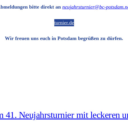
bmel­dun­gen bit­te direkt an
neujahrsturnier@​bc-​potsdam.​n
turnier.de
Wir freu­en uns euch in Potsdam begrü­ßen zu dürfen.
 41. Neu­jahrs­tur­nier mit lecke­ren