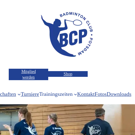
Mitglied
Shop
werden
chaften
Turniere
Trainingszeiten
Kontakt
Fotos
Downloads