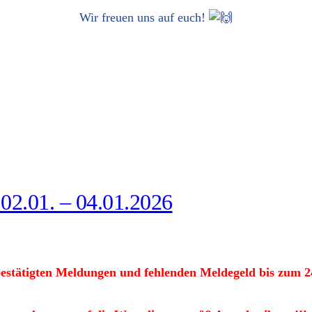
Wir freu­en uns auf euch!
er 02.01. – 04.01.2026
estä­tig­ten Mel­dun­gen und feh­len­den Mel­de­geld bis zum 2