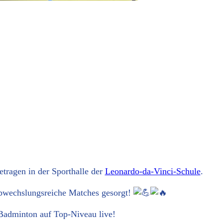
ra­gen in der Sport­hal­le der
Leo­nar­do-da-Vin­ci-Schu­le
.
 abwechs­lungs­rei­che Matches gesorgt!
 Bad­min­ton auf Top-Niveau live!