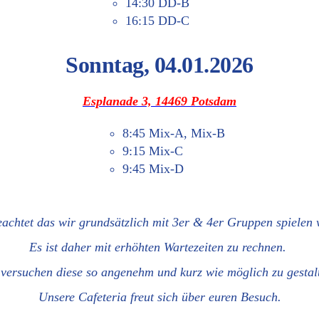
14:30 DD‑B
16:15 DD‑C
Sonn­tag, 04.01.2026
Espla­na­de 3, 14469 Potsdam
8:45 Mix‑A, Mix‑B
9:15 Mix‑C
9:45 Mix‑D
beach­tet das wir grund­sätz­lich mit 3er & 4er Grup­pen spie­len
Es ist daher mit erhöh­ten War­te­zei­ten zu rechnen.
ver­su­chen die­se so ange­nehm und kurz wie mög­lich zu gesta
Unse­re Cafe­te­ria freut sich über euren Besuch.