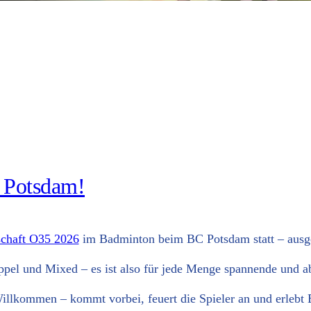
n Potsdam!
­schaft O35 2026
im Bad­min­ton beim BC Potsdam statt – aus­ge­t
 Dop­pel und Mixed – es ist also für jede Men­ge span­nen­de und
ill­kom­men – kommt vor­bei, feu­ert die Spie­ler an und erlebt