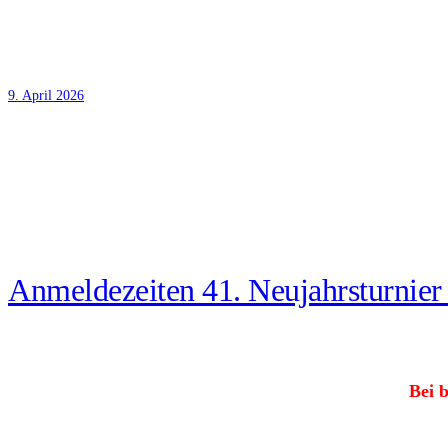
9. April 2026
Anmel­de­zei­ten 41. Neu­jahrs­tur­ni
Bei b