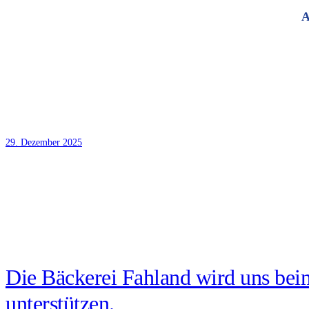
A
29. Dezember 2025
Die Bäcke­rei Fah­l­and wird uns beim
unterstützen.