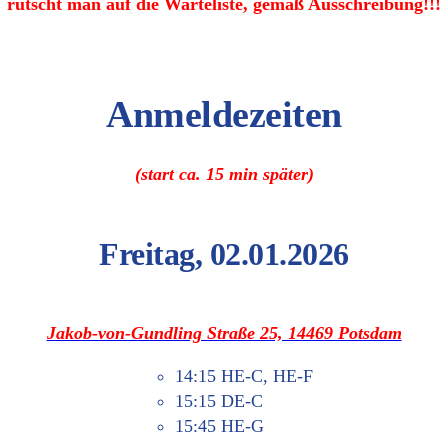
rutscht man auf die War­te­lis­te, gemäß Ausschreibung!!!
Anmel­de­zei­ten
(start ca. 15 min später)
Freitag, 02.01.2026
Jakob-von-Gund­ling Stra­ße 25, 14469 Potsdam
14:15 HE‑C, HE‑F
15:15 DE‑C
15:45 HE‑G