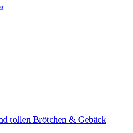
et
 und tol­len Bröt­chen & Gebäck